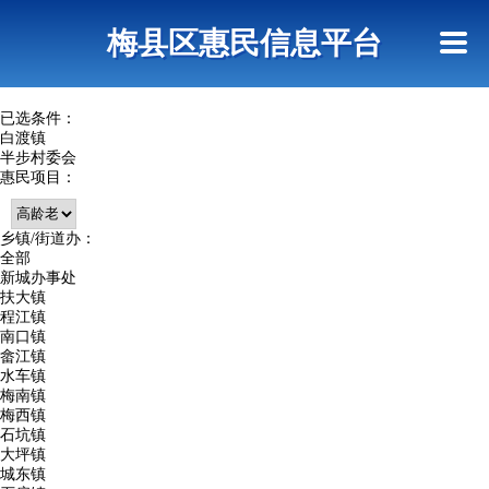
首页
惠民政策
网上信访
短信查询
梅县区惠民信息平台
查询指引
已选条件：
白渡镇
半步村委会
惠民项目：
乡镇/街道办：
全部
新城办事处
扶大镇
程江镇
南口镇
畲江镇
水车镇
梅南镇
梅西镇
石坑镇
大坪镇
城东镇