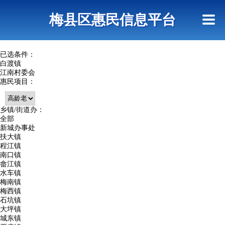
首页
惠民政策
网上信访
短信查询
梅县区惠民信息平台
查询指引
已选条件：
白渡镇
江南村委会
惠民项目：
乡镇/街道办：
全部
新城办事处
扶大镇
程江镇
南口镇
畲江镇
水车镇
梅南镇
梅西镇
石坑镇
大坪镇
城东镇