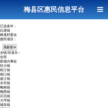
首页
惠民政策
网上信访
短信查询
梅县区惠民信息平台
查询指引
已选条件：
白渡镇
峰溪村委会
惠民项目：
乡镇/街道办：
全部
新城办事处
扶大镇
程江镇
南口镇
畲江镇
水车镇
梅南镇
梅西镇
石坑镇
大坪镇
城东镇