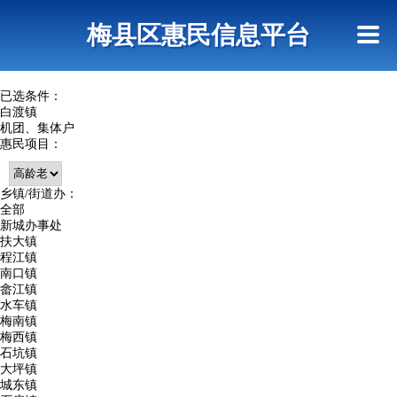
首页
惠民政策
网上信访
短信查询
梅县区惠民信息平台
查询指引
已选条件：
白渡镇
机团、集体户
惠民项目：
乡镇/街道办：
全部
新城办事处
扶大镇
程江镇
南口镇
畲江镇
水车镇
梅南镇
梅西镇
石坑镇
大坪镇
城东镇