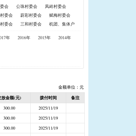
委会
公珠村委会
凤岭村委会
政策性能繁母猪保险费补贴
村委会
蔚彩村委会
赋梅村委会
置补贴
|
耕地地力保护补贴
村委会
三和村委会
机团、集体户
017年
2016年
2015年
2014年
度公开）
女结扎户奖励）
2020年按季度公开））
金
结束）
金额单位：元
职业学校学生免学费补助
发放金额(元)
拨付时间
备注
持资金
300.00
2025/11/19
300.00
2025/11/19
300.00
2025/11/19
，已移至民政局）