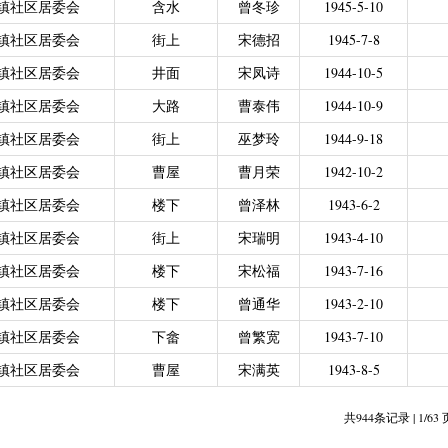
镇社区居委会
含水
曾冬珍
1945-5-10
力残疾人缴纳城乡居民基本养老保险费
|
广东省贫困归侨扶贫救助专项
镇社区居委会
街上
宋德招
1945-7-8
|
城乡居民医保零星报销
|
困难群众医疗救助
2021年4月之前社保局公开的数据）
|
城乡居民医保零星报销（2021
镇社区居委会
井面
宋凤诗
1944-10-5
偿专项资金
镇社区居委会
大路
曹泰伟
1944-10-9
镇社区居委会
街上
巫梦玲
1944-9-18
镇社区居委会
曹屋
曹月荣
1942-10-2
镇社区居委会
楼下
曾泽林
1943-6-2
镇社区居委会
街上
宋瑞明
1943-4-10
镇社区居委会
楼下
宋松福
1943-7-16
镇社区居委会
楼下
曾通华
1943-2-10
镇社区居委会
下畲
曾繁宽
1943-7-10
镇社区居委会
曹屋
宋满英
1943-8-5
共944条记录 | 1/63