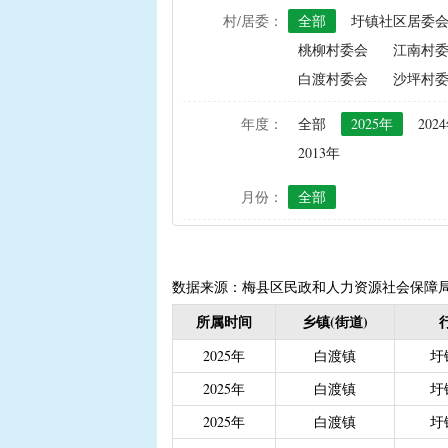
村/居委：
全部
圩镇社区居委
|
农资综合直补及种粮直补
桃柳村委会
江南村
|
禁渔渔民生产生活补助
白渡村委会
沙坪村
|
“两不具备”贫困村庄搬
|
省定贫困村创建社会主
年度：
全部
2025年
202
|
接生员和赤脚医生生活
2013年
|
计划生育手术并发症人
月份：
全部
|
计划生育家庭特别扶助（2
|
城镇独生子女父母计划
|
义务教育阶段家庭经济
|
普通高中建档立卡和非
数据来源：梅县区民政和人力资源社会保障
|
高中残疾学生免学杂费
所属时间
乡镇(街道)
|
学前教育资助
|
建档
2025年
白渡镇
圩
|
城乡居民保险养老金
|
2025年
白渡镇
圩
|
重度残疾人护理补贴（20
2025年
白渡镇
圩
|
南粤扶残助学工程（高