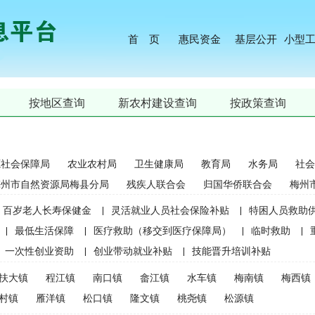
首 页
惠民资金
基层公开
小型
按地区查询
新农村建设查询
按政策查询
源社会保障局
农业农村局
卫生健康局
教育局
水务局
社会
梅州市自然资源局梅县分局
残疾人联合会
归国华侨联合会
梅州
百岁老人长寿保健金
|
灵活就业人员社会保险补贴
|
特困人员救助
|
最低生活保障
|
医疗救助（移交到医疗保障局）
|
临时救助
|
一次性创业资助
|
创业带动就业补贴
|
技能晋升培训补贴
生精准资助（2021年秋季学期起不再实施）
|
中等职业学校国家助学
扶大镇
程江镇
南口镇
畲江镇
水车镇
梅南镇
梅西镇
麦良种补贴（2015年更改为“耕地地力保护补贴”）
|
屠宰环节病害猪
村镇
雁洋镇
松口镇
隆文镇
桃尧镇
松源镇
补贴
|
生猪屠宰环节病害猪损失补贴