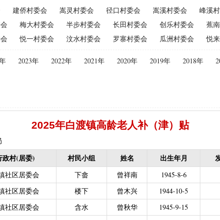
会
建侨村委会
嵩灵村委会
径口村委会
嵩溪村委会
峰溪村
（2015年更改为“耕地地力保护补贴”）
|
优质后备母奶牛饲养补贴
|
委会
梅大村委会
半步村委会
长田村委会
创乐村委会
蕉南
|
建档立卡贫困户
|
政策性家禽、生猪养殖保险保费补贴
|
农机购
委会
悦一村委会
汶水村委会
罗寨村委会
瓜洲村委会
悦来
迁（已结束）
|
生猪规模化养殖场无害化处理补助
义新农村示范村建设项目计划表
|
农村部分计划生育家庭奖励
4年
2023年
2022年
2021年
2020年
2019年
2018年
2
困难补助资金
|
城镇独生子女父母计划生育奖励（2013年至2020年按季
员特别扶助
|
村卫生站医生补贴资金
|
计划生育家庭特别扶助
013年至2020年按季度公开）
|
农村计划生育节育奖励（农村纯生二
生育奖励
|
农村计划生育节育奖励（农村纯生二女结扎户奖励（2013年至
2025年白渡镇高龄老人补（津）贴
困难学生生活费补助
|
普通高中国家助学金
|
中等职业学校国家助学
建档立卡免学杂费补助
|
建档立卡学生免学费补助（2019至2021年，已
局
补助（合并到“普通高中建档立卡和非建档立卡免学杂费补助”）
|
中等
行政村(居委)
村民小组
姓名
出生年月
立卡学生生活费（2016年至2021年，已结束）
|
大中型水库移民后期扶
镇社区居委会
下畲
曾祥南
1945-8-6
农村危房改造
|
基本农田保护经济补偿
|
残疾人自主创业就业
镇社区居委会
楼下
曾木兴
1944-10-5
13年至2016年，已移至民政局）
|
重度残疾人医疗保险
镇社区居委会
含水
曾秋华
1945-9-15
等教育阶段残疾学生补贴）
|
低保残疾人生活津贴（2013年至2016年