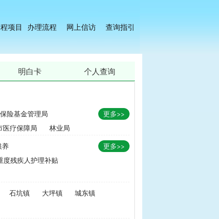
工程项目
办理流程
网上信访
查询指引
明白卡
个人查询
保险基金管理局
更多>>
市医疗保障局
林业局
供养
更多>>
重度残疾人护理补贴
金
|
畜牧品种改良经费
石坑镇
大坪镇
城东镇
无害化处理补助