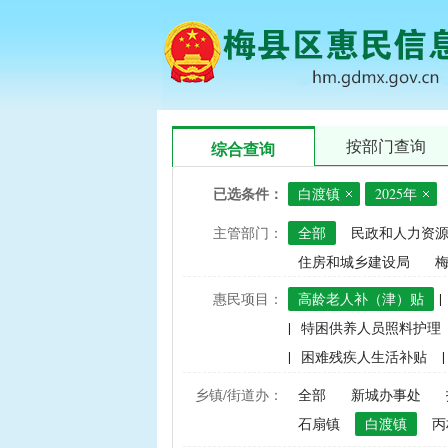
按部门查询
综合查询
已选条件：
白渡镇
2025年
主管部门：
全部
民政和人力资
住房和城乡建设局
惠民项目：
高龄老人补（津）贴
|
|
特困供养人员照料护理
|
困难残疾人生活补贴
|
|
建档立卡家庭经济困难学
乡镇/街道办：
全部
新城办事处
|
中央财政水稻、玉米、小
石扇镇
白渡镇
丙
|
渔业捕捞和养殖业油价