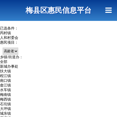
首页
惠民政策
网上信访
短信查询
梅县区惠民信息平台
查询指引
已选条件：
丙村镇
人和村委会
惠民项目：
乡镇/街道办：
全部
新城办事处
扶大镇
程江镇
南口镇
畲江镇
水车镇
梅南镇
梅西镇
石坑镇
大坪镇
城东镇