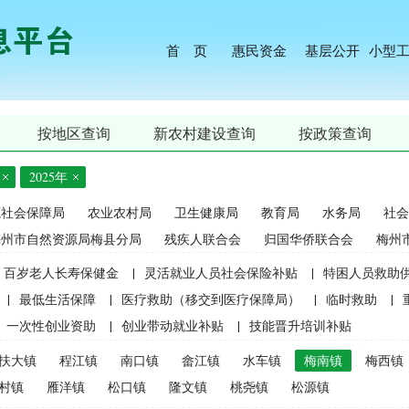
首 页
惠民资金
基层公开
小型
按地区查询
新农村建设查询
按政策查询
2025年
源社会保障局
农业农村局
卫生健康局
教育局
水务局
社会
梅州市自然资源局梅县分局
残疾人联合会
归国华侨联合会
梅州
百岁老人长寿保健金
|
灵活就业人员社会保险补贴
|
特困人员救助
|
最低生活保障
|
医疗救助（移交到医疗保障局）
|
临时救助
|
一次性创业资助
|
创业带动就业补贴
|
技能晋升培训补贴
生精准资助（2021年秋季学期起不再实施）
|
中等职业学校国家助学
扶大镇
程江镇
南口镇
畲江镇
水车镇
梅南镇
梅西镇
麦良种补贴（2015年更改为“耕地地力保护补贴”）
|
屠宰环节病害猪
村镇
雁洋镇
松口镇
隆文镇
桃尧镇
松源镇
补贴
|
生猪屠宰环节病害猪损失补贴