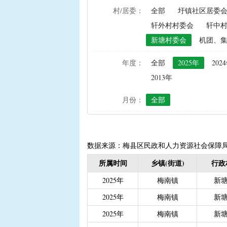
村/居委：
全部
圩镇社区居委
|
农资综合直补及种粮直补
轩外村村委会
轩中
|
禁渔渔民生产生活补助
新塘村委会
机团、
|
“两不具备”贫困村庄搬
|
省定贫困村创建社会主
年度：
全部
2025年
202
|
接生员和赤脚医生生活
2013年
|
计划生育手术并发症人
月份：
全部
|
计划生育家庭特别扶助（2
|
城镇独生子女父母计划
|
义务教育阶段家庭经济
|
普通高中建档立卡和非
数据来源：梅县区民政和人力资源社会保障
|
高中残疾学生免学杂费
所属时间
乡镇(街道)
行政
|
学前教育资助
|
建档
2025年
梅南镇
新
|
城乡居民保险养老金
|
2025年
梅南镇
新
|
重度残疾人护理补贴（20
2025年
梅南镇
新
|
南粤扶残助学工程（高