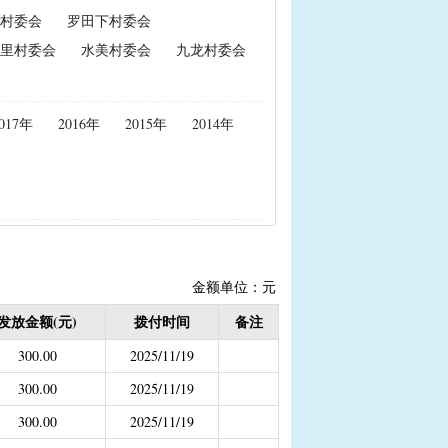
村委会
罗田下村委会
政策性能繁母猪保险费补贴
里村委会
水美村委会
九龙村委会
置补贴
|
耕地地力保护补贴
017年
2016年
2015年
2014年
度公开）
女结扎户奖励）
2020年按季度公开））
金
结束）
金额单位：元
职业学校学生免学费补助
发放金额(元)
拨付时间
备注
持资金
300.00
2025/11/19
300.00
2025/11/19
300.00
2025/11/19
，已移至民政局）