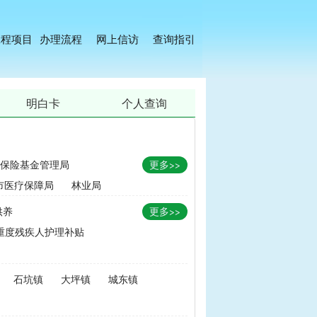
工程项目
办理流程
网上信访
查询指引
明白卡
个人查询
保险基金管理局
更多>>
市医疗保障局
林业局
供养
更多>>
重度残疾人护理补贴
金
|
畜牧品种改良经费
石坑镇
大坪镇
城东镇
无害化处理补助