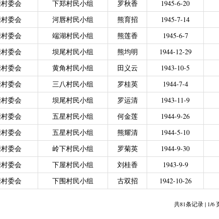
塘村委会
下郑村民小组
罗秋香
1945-6-20
力残疾人缴纳城乡居民基本养老保险费
|
广东省贫困归侨扶贫救助专项
塘村委会
河唇村民小组
熊育招
1945-7-14
|
城乡居民医保零星报销
|
困难群众医疗救助
2021年4月之前社保局公开的数据）
|
城乡居民医保零星报销（2021
塘村委会
端湖村民小组
熊莲香
1945-6-7
偿专项资金
塘村委会
坝尾村民小组
熊均明
1944-12-29
塘村委会
黄角村民小组
田义云
1943-10-5
塘村委会
三八村民小组
罗桂英
1944-7-4
塘村委会
坝尾村民小组
罗运清
1943-11-9
塘村委会
五星村民小组
何金莲
1944-9-26
塘村委会
五星村民小组
熊耀清
1944-5-10
塘村委会
岭下村民小组
罗菊英
1944-9-30
塘村委会
下屋村民小组
刘桂香
1943-9-9
塘村委会
下围村民小组
古双招
1942-10-26
共81条记录 | 1/6