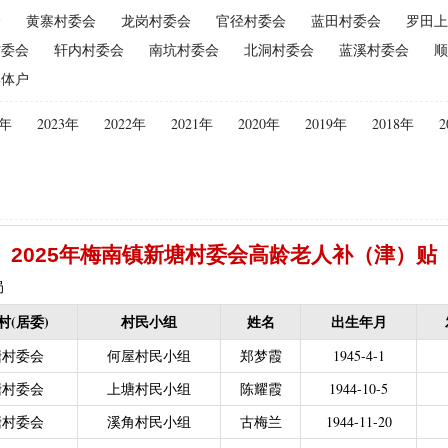
会
黄寨村委会
龙岗村委会
官径村委会
蓝田村委会
罗田上
（2015年更改为“耕地地力保护补贴”）
|
优质后备母奶牛饲养补贴
|
村委会
轩内村委会
南坑村委会
北洞村委会
蓝溪村委会
顺
|
建档立卡贫困户
|
政策性家禽、生猪养殖保险保费补贴
|
农机购
集体户
迁（已结束）
|
生猪规模化养殖场无害化处理补助
义新农村示范村建设项目计划表
|
农村部分计划生育家庭奖励
4年
2023年
2022年
2021年
2020年
2019年
2018年
2
困难补助资金
|
城镇独生子女父母计划生育奖励（2013年至2020年按季
员特别扶助
|
村卫生站医生补贴资金
|
计划生育家庭特别扶助
013年至2020年按季度公开）
|
农村计划生育节育奖励（农村纯生二
生育奖励
|
农村计划生育节育奖励（农村纯生二女结扎户奖励（2013年至
2025年梅南镇新塘村委会高龄老人补（津）贴
困难学生生活费补助
|
普通高中国家助学金
|
中等职业学校国家助学
建档立卡免学杂费补助
|
建档立卡学生免学费补助（2019至2021年，已
局
补助（合并到“普通高中建档立卡和非建档立卡免学杂费补助”）
|
中等
村(居委)
村民小组
姓名
出生年月
立卡学生生活费（2016年至2021年，已结束）
|
大中型水库移民后期扶
塘村委会
何屋村民小组
郑梦霞
1945-4-1
农村危房改造
|
基本农田保护经济补偿
|
残疾人自主创业就业
塘村委会
上塘村民小组
陈耀霞
1944-10-5
13年至2016年，已移至民政局）
|
重度残疾人医疗保险
塘村委会
溪角村民小组
古梅兰
1944-11-20
等教育阶段残疾学生补贴）
|
低保残疾人生活津贴（2013年至2016年