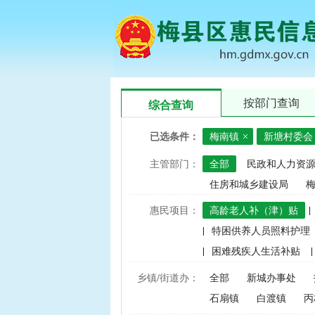
按部门查询
综合查询
已选条件：
梅南镇
新塘村委会
主管部门：
全部
民政和人力资
住房和城乡建设局
惠民项目：
高龄老人补（津）贴
|
|
特困供养人员照料护理
|
困难残疾人生活补贴
|
|
建档立卡家庭经济困难学
乡镇/街道办：
全部
新城办事处
|
中央财政水稻、玉米、小
石扇镇
白渡镇
丙
|
渔业捕捞和养殖业油价