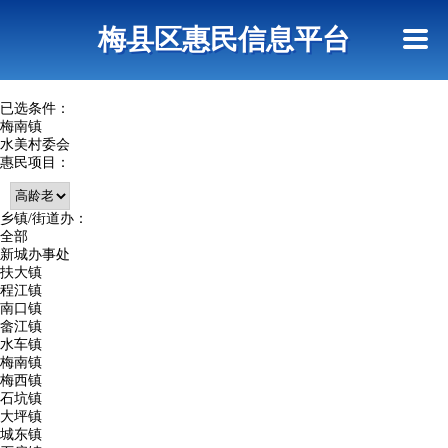
首页
惠民政策
网上信访
短信查询
梅县区惠民信息平台
查询指引
已选条件：
梅南镇
水美村委会
惠民项目：
乡镇/街道办：
全部
新城办事处
扶大镇
程江镇
南口镇
畲江镇
水车镇
梅南镇
梅西镇
石坑镇
大坪镇
城东镇