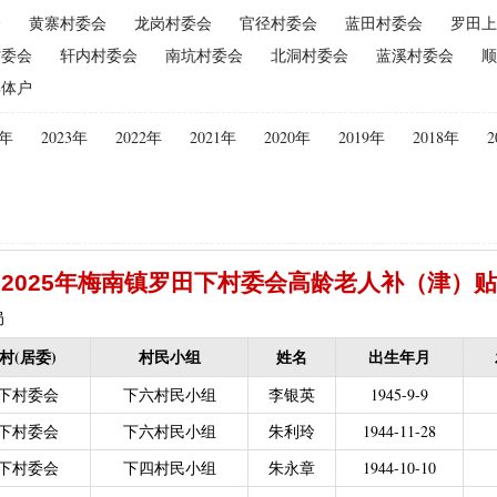
会
黄寨村委会
龙岗村委会
官径村委会
蓝田村委会
罗田上
（2015年更改为“耕地地力保护补贴”）
|
优质后备母奶牛饲养补贴
|
村委会
轩内村委会
南坑村委会
北洞村委会
蓝溪村委会
顺
|
建档立卡贫困户
|
政策性家禽、生猪养殖保险保费补贴
|
农机购
集体户
迁（已结束）
|
生猪规模化养殖场无害化处理补助
义新农村示范村建设项目计划表
|
农村部分计划生育家庭奖励
4年
2023年
2022年
2021年
2020年
2019年
2018年
2
困难补助资金
|
城镇独生子女父母计划生育奖励（2013年至2020年按季
员特别扶助
|
村卫生站医生补贴资金
|
计划生育家庭特别扶助
013年至2020年按季度公开）
|
农村计划生育节育奖励（农村纯生二
生育奖励
|
农村计划生育节育奖励（农村纯生二女结扎户奖励（2013年至
2025年梅南镇罗田下村委会高龄老人补（津）贴
困难学生生活费补助
|
普通高中国家助学金
|
中等职业学校国家助学
建档立卡免学杂费补助
|
建档立卡学生免学费补助（2019至2021年，已
局
补助（合并到“普通高中建档立卡和非建档立卡免学杂费补助”）
|
中等
村(居委)
村民小组
姓名
出生年月
立卡学生生活费（2016年至2021年，已结束）
|
大中型水库移民后期扶
下村委会
下六村民小组
李银英
1945-9-9
农村危房改造
|
基本农田保护经济补偿
|
残疾人自主创业就业
下村委会
下六村民小组
朱利玲
1944-11-28
13年至2016年，已移至民政局）
|
重度残疾人医疗保险
下村委会
下四村民小组
朱永章
1944-10-10
等教育阶段残疾学生补贴）
|
低保残疾人生活津贴（2013年至2016年