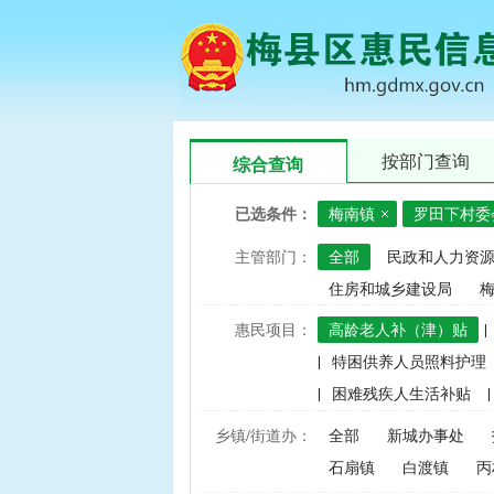
按部门查询
综合查询
已选条件：
梅南镇
罗田下村委
主管部门：
全部
民政和人力资
住房和城乡建设局
惠民项目：
高龄老人补（津）贴
|
|
特困供养人员照料护理
|
困难残疾人生活补贴
|
|
建档立卡家庭经济困难学
乡镇/街道办：
全部
新城办事处
|
中央财政水稻、玉米、小
石扇镇
白渡镇
丙
|
渔业捕捞和养殖业油价