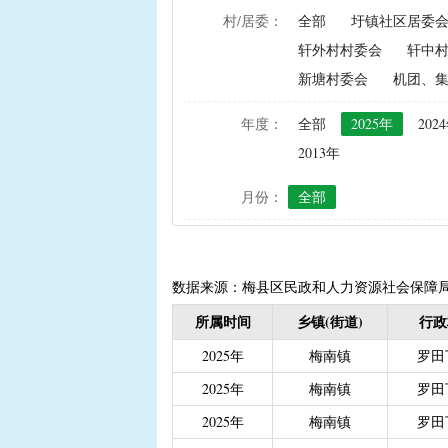
村/居委：
全部
圩镇社区居委
|
农资综合直补及种粮直补
轩外村村委会
轩中
|
禁渔渔民生产生活补助
新塘村委会
机团、
|
“两不具备”贫困村庄搬
|
省定贫困村创建社会主
年度：
全部
2025年
202
|
接生员和赤脚医生生活
2013年
|
计划生育手术并发症人
月份：
全部
|
计划生育家庭特别扶助（2
|
城镇独生子女父母计划
|
义务教育阶段家庭经济
|
普通高中建档立卡和非
数据来源：梅县区民政和人力资源社会保障
|
高中残疾学生免学杂费
所属时间
乡镇(街道)
行政
|
学前教育资助
|
建档
2025年
梅南镇
罗田
|
城乡居民保险养老金
|
2025年
梅南镇
罗田
|
重度残疾人护理补贴（20
2025年
梅南镇
罗田
|
南粤扶残助学工程（高