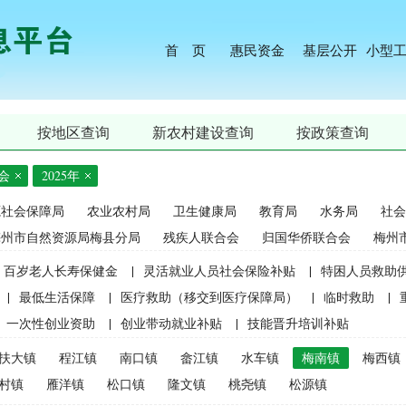
首 页
惠民资金
基层公开
小型
按地区查询
新农村建设查询
按政策查询
会
2025年
源社会保障局
农业农村局
卫生健康局
教育局
水务局
社会
梅州市自然资源局梅县分局
残疾人联合会
归国华侨联合会
梅州
百岁老人长寿保健金
|
灵活就业人员社会保险补贴
|
特困人员救助
|
最低生活保障
|
医疗救助（移交到医疗保障局）
|
临时救助
|
一次性创业资助
|
创业带动就业补贴
|
技能晋升培训补贴
生精准资助（2021年秋季学期起不再实施）
|
中等职业学校国家助学
扶大镇
程江镇
南口镇
畲江镇
水车镇
梅南镇
梅西镇
麦良种补贴（2015年更改为“耕地地力保护补贴”）
|
屠宰环节病害猪
村镇
雁洋镇
松口镇
隆文镇
桃尧镇
松源镇
补贴
|
生猪屠宰环节病害猪损失补贴