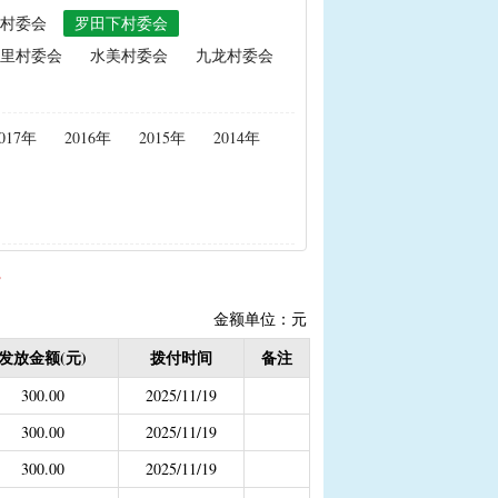
村委会
罗田下村委会
政策性能繁母猪保险费补贴
里村委会
水美村委会
九龙村委会
置补贴
|
耕地地力保护补贴
017年
2016年
2015年
2014年
度公开）
女结扎户奖励）
2020年按季度公开））
金
结束）
金额单位：元
职业学校学生免学费补助
发放金额(元)
拨付时间
备注
持资金
300.00
2025/11/19
300.00
2025/11/19
300.00
2025/11/19
，已移至民政局）