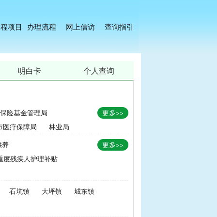
工程项目
办理流程
网上信访
查询指引
明白卡
个人查询
保险基金管理局
更多>>
市医疗保障局
林业局
供养
更多>>
重度残疾人护理补贴
金
|
畜牧品种改良经费
石坑镇
大坪镇
城东镇
无害化处理补助