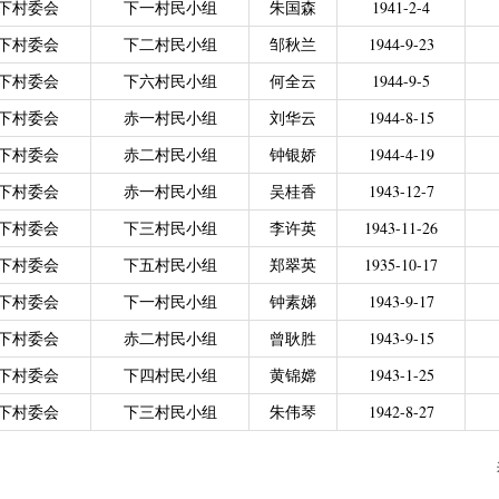
下村委会
下一村民小组
朱国森
1941-2-4
力残疾人缴纳城乡居民基本养老保险费
|
广东省贫困归侨扶贫救助专项
下村委会
下二村民小组
邹秋兰
1944-9-23
|
城乡居民医保零星报销
|
困难群众医疗救助
2021年4月之前社保局公开的数据）
|
城乡居民医保零星报销（2021
下村委会
下六村民小组
何全云
1944-9-5
偿专项资金
下村委会
赤一村民小组
刘华云
1944-8-15
下村委会
赤二村民小组
钟银娇
1944-4-19
下村委会
赤一村民小组
吴桂香
1943-12-7
下村委会
下三村民小组
李许英
1943-11-26
下村委会
下五村民小组
郑翠英
1935-10-17
下村委会
下一村民小组
钟素娣
1943-9-17
下村委会
赤二村民小组
曾耿胜
1943-9-15
下村委会
下四村民小组
黄锦嫦
1943-1-25
下村委会
下三村民小组
朱伟琴
1942-8-27