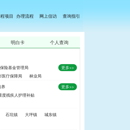
工程项目
办理流程
网上信访
查询指引
明白卡
个人查询
保险基金管理局
更多>>
市医疗保障局
林业局
供养
更多>>
重度残疾人护理补贴
金
|
畜牧品种改良经费
石坑镇
大坪镇
城东镇
无害化处理补助