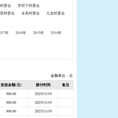
村委会
罗田下村委会
政策性能繁母猪保险费补贴
里村委会
水美村委会
九龙村委会
置补贴
|
耕地地力保护补贴
017年
2016年
2015年
2014年
度公开）
女结扎户奖励）
2020年按季度公开））
金
结束）
金额单位：元
职业学校学生免学费补助
发放金额(元)
拨付时间
备注
持资金
300.00
2025/11/19
300.00
2025/11/19
300.00
2025/11/19
，已移至民政局）