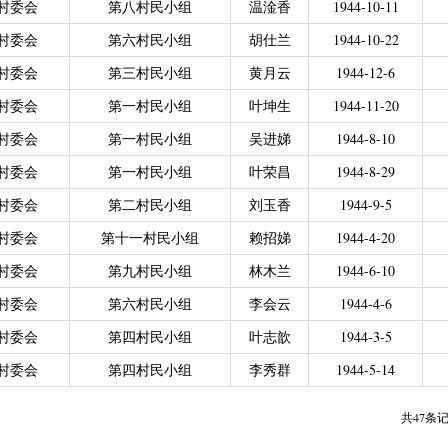
村委会
第八村民小组
温淦香
1944-10-11
力残疾人缴纳城乡居民基本养老保险费
|
广东省贫困归侨扶贫救助专项
村委会
第六村民小组
胡仕兰
1944-10-22
|
城乡居民医保零星报销
|
困难群众医疗救助
2021年4月之前社保局公开的数据）
|
城乡居民医保零星报销（2021
村委会
第三村民小组
黄月云
1944-12-6
偿专项资金
村委会
第一村民小组
叶坤生
1944-11-20
村委会
第一村民小组
吴进娣
1944-8-10
村委会
第一村民小组
叶荣昌
1944-8-29
村委会
第二村民小组
刘玉香
1944-9-5
村委会
第十一村民小组
赖招娣
1944-4-20
村委会
第九村民小组
林木兰
1944-6-10
村委会
第六村民小组
李会云
1944-4-6
村委会
第四村民小组
叶志歆
1944-3-5
村委会
第四村民小组
李秀群
1944-5-14
共47条记录