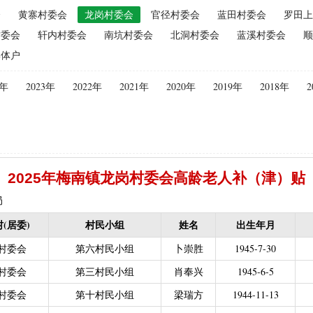
会
黄寨村委会
龙岗村委会
官径村委会
蓝田村委会
罗田上
（2015年更改为“耕地地力保护补贴”）
|
优质后备母奶牛饲养补贴
|
村委会
轩内村委会
南坑村委会
北洞村委会
蓝溪村委会
顺
|
建档立卡贫困户
|
政策性家禽、生猪养殖保险保费补贴
|
农机购
集体户
迁（已结束）
|
生猪规模化养殖场无害化处理补助
义新农村示范村建设项目计划表
|
农村部分计划生育家庭奖励
4年
2023年
2022年
2021年
2020年
2019年
2018年
2
困难补助资金
|
城镇独生子女父母计划生育奖励（2013年至2020年按季
员特别扶助
|
村卫生站医生补贴资金
|
计划生育家庭特别扶助
013年至2020年按季度公开）
|
农村计划生育节育奖励（农村纯生二
生育奖励
|
农村计划生育节育奖励（农村纯生二女结扎户奖励（2013年至
2025年梅南镇龙岗村委会高龄老人补（津）贴
困难学生生活费补助
|
普通高中国家助学金
|
中等职业学校国家助学
建档立卡免学杂费补助
|
建档立卡学生免学费补助（2019至2021年，已
局
补助（合并到“普通高中建档立卡和非建档立卡免学杂费补助”）
|
中等
(居委)
村民小组
姓名
出生年月
立卡学生生活费（2016年至2021年，已结束）
|
大中型水库移民后期扶
村委会
第六村民小组
卜崇胜
1945-7-30
农村危房改造
|
基本农田保护经济补偿
|
残疾人自主创业就业
村委会
第三村民小组
肖奉兴
1945-6-5
13年至2016年，已移至民政局）
|
重度残疾人医疗保险
村委会
第十村民小组
梁瑞方
1944-11-13
等教育阶段残疾学生补贴）
|
低保残疾人生活津贴（2013年至2016年