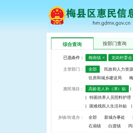
按部门查询
综合查询
已选条件：
梅南镇
龙岗村委会
主管部门：
全部
民政和人力资
住房和城乡建设局
惠民项目：
高龄老人补（津）贴
|
|
特困供养人员照料护理
|
困难残疾人生活补贴
|
|
建档立卡家庭经济困难学
乡镇/街道办：
全部
新城办事处
|
中央财政水稻、玉米、小
石扇镇
白渡镇
丙
|
渔业捕捞和养殖业油价