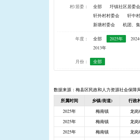
村/居委：
全部
圩镇社区居委
|
农资综合直补及种粮直补
轩外村村委会
轩中
|
禁渔渔民生产生活补助
新塘村委会
机团、
|
“两不具备”贫困村庄搬
|
省定贫困村创建社会主
年度：
全部
2025年
202
|
接生员和赤脚医生生活
2013年
|
计划生育手术并发症人
月份：
全部
|
计划生育家庭特别扶助（2
|
城镇独生子女父母计划
|
义务教育阶段家庭经济
|
普通高中建档立卡和非
数据来源：梅县区民政和人力资源社会保障
|
高中残疾学生免学杂费
所属时间
乡镇(街道)
行政村
|
学前教育资助
|
建档
2025年
梅南镇
龙岗
|
城乡居民保险养老金
|
2025年
梅南镇
龙岗
|
重度残疾人护理补贴（20
2025年
梅南镇
龙岗
|
南粤扶残助学工程（高