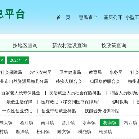
首 页
惠民资金
基层公开
小型
按地区查询
新农村建设查询
按政策查询
2025年
源社会保障局
农业农村局
卫生健康局
教育局
水务局
社会
梅州市自然资源局梅县分局
残疾人联合会
归国华侨联合会
梅州
百岁老人长寿保健金
|
灵活就业人员社会保险补贴
|
特困人员救助
|
最低生活保障
|
医疗救助（移交到医疗保障局）
|
临时救助
|
一次性创业资助
|
创业带动就业补贴
|
技能晋升培训补贴
生精准资助（2021年秋季学期起不再实施）
|
中等职业学校国家助学
扶大镇
程江镇
南口镇
畲江镇
水车镇
梅南镇
梅西镇
麦良种补贴（2015年更改为“耕地地力保护补贴”）
|
屠宰环节病害猪
村镇
雁洋镇
松口镇
隆文镇
桃尧镇
松源镇
补贴
|
生猪屠宰环节病害猪损失补贴