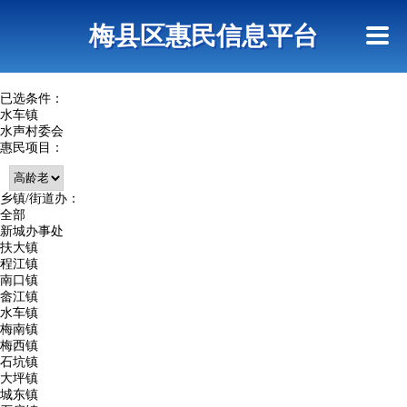
首页
惠民政策
网上信访
短信查询
梅县区惠民信息平台
查询指引
已选条件：
水车镇
水声村委会
惠民项目：
乡镇/街道办：
全部
新城办事处
扶大镇
程江镇
南口镇
畲江镇
水车镇
梅南镇
梅西镇
石坑镇
大坪镇
城东镇