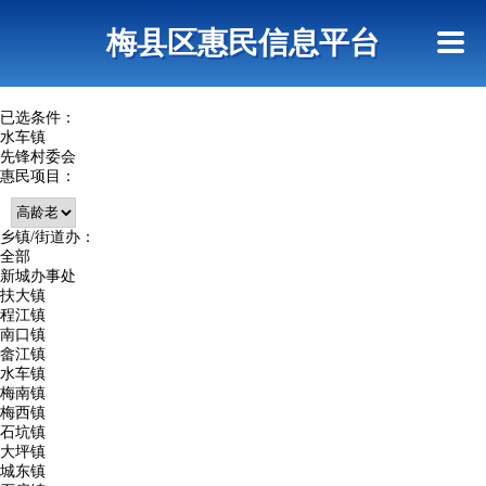
首页
惠民政策
网上信访
短信查询
梅县区惠民信息平台
查询指引
已选条件：
水车镇
先锋村委会
惠民项目：
乡镇/街道办：
全部
新城办事处
扶大镇
程江镇
南口镇
畲江镇
水车镇
梅南镇
梅西镇
石坑镇
大坪镇
城东镇