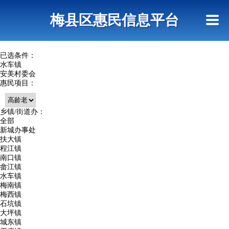
首页
惠民政策
网上信访
短信查询
梅县区惠民信息平台
查询指引
已选条件：
水车镇
安美村委会
惠民项目：
乡镇/街道办：
全部
新城办事处
扶大镇
程江镇
南口镇
畲江镇
水车镇
梅南镇
梅西镇
石坑镇
大坪镇
城东镇