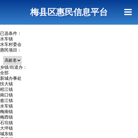
首页
惠民政策
网上信访
短信查询
梅县区惠民信息平台
查询指引
已选条件：
水车镇
水车村委会
惠民项目：
乡镇/街道办：
全部
新城办事处
扶大镇
程江镇
南口镇
畲江镇
水车镇
梅南镇
梅西镇
石坑镇
大坪镇
城东镇