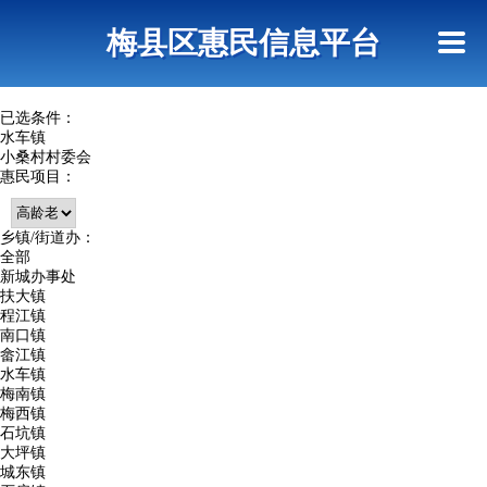
首页
惠民政策
网上信访
短信查询
梅县区惠民信息平台
查询指引
已选条件：
水车镇
小桑村村委会
惠民项目：
乡镇/街道办：
全部
新城办事处
扶大镇
程江镇
南口镇
畲江镇
水车镇
梅南镇
梅西镇
石坑镇
大坪镇
城东镇