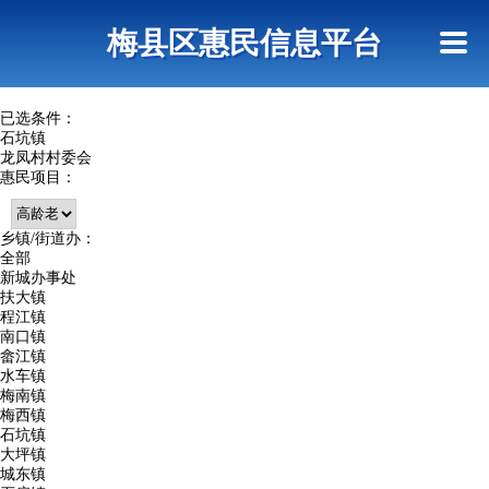
首页
惠民政策
网上信访
短信查询
梅县区惠民信息平台
查询指引
已选条件：
石坑镇
龙凤村村委会
惠民项目：
乡镇/街道办：
全部
新城办事处
扶大镇
程江镇
南口镇
畲江镇
水车镇
梅南镇
梅西镇
石坑镇
大坪镇
城东镇