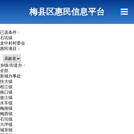
首页
惠民政策
网上信访
短信查询
梅县区惠民信息平台
查询指引
已选条件：
石坑镇
龙中村村委会
惠民项目：
乡镇/街道办：
全部
新城办事处
扶大镇
程江镇
南口镇
畲江镇
水车镇
梅南镇
梅西镇
石坑镇
大坪镇
城东镇