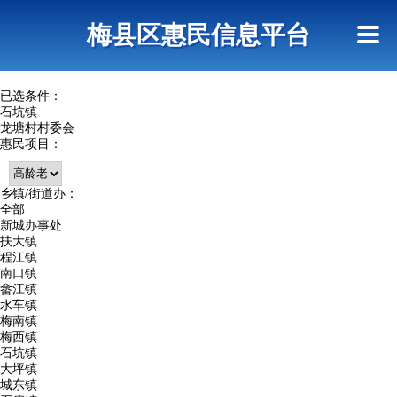
首页
惠民政策
网上信访
短信查询
梅县区惠民信息平台
查询指引
已选条件：
石坑镇
龙塘村村委会
惠民项目：
乡镇/街道办：
全部
新城办事处
扶大镇
程江镇
南口镇
畲江镇
水车镇
梅南镇
梅西镇
石坑镇
大坪镇
城东镇