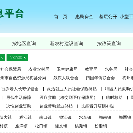
首 页
惠民资金
基层公开
小型
按地区查询
新农村建设查询
按政策查询
2025年
源社会保障局
农业农村局
卫生健康局
教育局
水务局
社会
梅州市自然资源局梅县分局
残疾人联合会
归国华侨联合会
梅州
百岁老人长寿保健金
|
灵活就业人员社会保险补贴
|
特困人员救助
|
最低生活保障
|
医疗救助（移交到医疗保障局）
|
临时救助
|
一次性创业资助
|
创业带动就业补贴
|
技能晋升培训补贴
生精准资助（2021年秋季学期起不再实施）
|
中等职业学校国家助学
扶大镇
程江镇
南口镇
畲江镇
水车镇
梅南镇
梅西镇
麦良种补贴（2015年更改为“耕地地力保护补贴”）
|
屠宰环节病害猪
村镇
雁洋镇
松口镇
隆文镇
桃尧镇
松源镇
补贴
|
生猪屠宰环节病害猪损失补贴