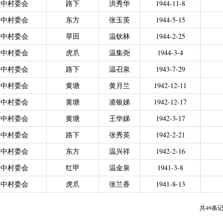
澄中村委会
路下
洪秀华
1944-11-8
力残疾人缴纳城乡居民基本养老保险费
|
广东省贫困归侨扶贫救助专项
澄中村委会
东方
张玉英
1944-5-15
|
城乡居民医保零星报销
|
困难群众医疗救助
2021年4月之前社保局公开的数据）
|
城乡居民医保零星报销（2021
澄中村委会
旱田
温钦林
1944-2-25
偿专项资金
澄中村委会
虎爪
温集尧
1944-3-4
澄中村委会
路下
温召泉
1943-7-29
澄中村委会
黄塘
黄月兰
1942-12-11
澄中村委会
黄塘
凌银娣
1942-12-17
澄中村委会
黄塘
王华娣
1942-3-17
澄中村委会
路下
张秀英
1942-2-21
澄中村委会
东方
温兴祥
1942-2-16
澄中村委会
红甲
温金泉
1941-3-8
澄中村委会
虎爪
张兰香
1941-8-13
共49条记录