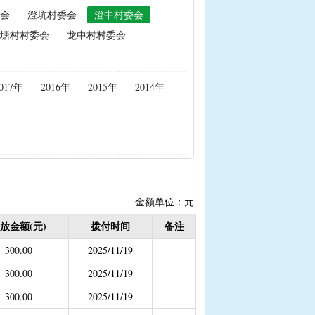
会
澄坑村委会
澄中村委会
政策性能繁母猪保险费补贴
塘村村委会
龙中村村委会
置补贴
|
耕地地力保护补贴
017年
2016年
2015年
2014年
度公开）
女结扎户奖励）
2020年按季度公开））
金
结束）
金额单位：元
职业学校学生免学费补助
放金额(元)
拨付时间
备注
持资金
300.00
2025/11/19
300.00
2025/11/19
300.00
2025/11/19
，已移至民政局）