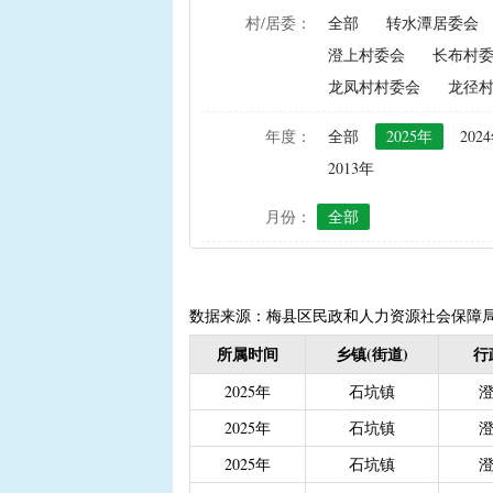
村/居委：
全部
转水潭居委会
|
农资综合直补及种粮直补
澄上村委会
长布村
|
禁渔渔民生产生活补助
龙凤村村委会
龙径
|
“两不具备”贫困村庄搬
|
省定贫困村创建社会主
年度：
全部
2025年
202
|
接生员和赤脚医生生活
2013年
|
计划生育手术并发症人
月份：
全部
|
计划生育家庭特别扶助（2
|
城镇独生子女父母计划
|
义务教育阶段家庭经济
|
普通高中建档立卡和非
数据来源：梅县区民政和人力资源社会保障
|
高中残疾学生免学杂费
所属时间
乡镇(街道)
行
|
学前教育资助
|
建档
2025年
石坑镇
|
城乡居民保险养老金
|
2025年
石坑镇
|
重度残疾人护理补贴（20
2025年
石坑镇
|
南粤扶残助学工程（高