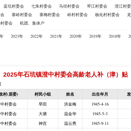
蓝坑村委会
七朱村委会
马径村委会
琴江村委会
澄江村委
（2015年更改为“耕地地力保护补贴”）
|
优质后备母奶牛饲养补贴
|
委会
寨岭村委会
寨梅村委会
岭村村委会
杨化村村委会
龙
|
建档立卡贫困户
|
政策性家禽、生猪养殖保险保费补贴
|
农机购
村村委会
机团、集体户
迁（已结束）
|
生猪规模化养殖场无害化处理补助
义新农村示范村建设项目计划表
|
农村部分计划生育家庭奖励
4年
2023年
2022年
2021年
2020年
2019年
2018年
2
困难补助资金
|
城镇独生子女父母计划生育奖励（2013年至2020年按季
员特别扶助
|
村卫生站医生补贴资金
|
计划生育家庭特别扶助
013年至2020年按季度公开）
|
农村计划生育节育奖励（农村纯生二
生育奖励
|
农村计划生育节育奖励（农村纯生二女结扎户奖励（2013年至
2025年石坑镇澄中村委会高龄老人补（津）贴
困难学生生活费补助
|
普通高中国家助学金
|
中等职业学校国家助学
建档立卡免学杂费补助
|
建档立卡学生免学费补助（2019至2021年，已
局
补助（合并到“普通高中建档立卡和非建档立卡免学杂费补助”）
|
中等
政村(居委)
村民小组
姓名
出生年月
发
立卡学生生活费（2016年至2021年，已结束）
|
大中型水库移民后期扶
澄中村委会
旱田
洪金梅
1945-4-16
农村危房改造
|
基本农田保护经济补偿
|
残疾人自主创业就业
澄中村委会
大塘
温金华
1945-5-3
13年至2016年，已移至民政局）
|
重度残疾人医疗保险
澄中村委会
神宫
温云秀
1945-9-11
等教育阶段残疾学生补贴）
|
低保残疾人生活津贴（2013年至2016年