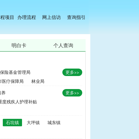
工程项目
办理流程
网上信访
查询指引
明白卡
个人查询
保险基金管理局
更多>>
市医疗保障局
林业局
供养
更多>>
重度残疾人护理补贴
金
|
畜牧品种改良经费
石坑镇
大坪镇
城东镇
无害化处理补助