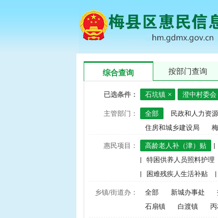
按部门查询
综合查询
已选条件：
石坑镇
澄中村委会
主管部门：
全部
民政和人力资
住房和城乡建设局
惠民项目：
高龄老人补（津）贴
|
|
特困供养人员照料护理
|
困难残疾人生活补贴
|
|
建档立卡家庭经济困难学
乡镇/街道办：
全部
新城办事处
|
中央财政水稻、玉米、小
石扇镇
白渡镇
丙
|
渔业捕捞和养殖业油价