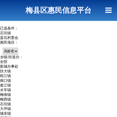
首页
惠民政策
网上信访
短信查询
梅县区惠民信息平台
查询指引
已选条件：
石坑镇
蓝坑村委会
惠民项目：
乡镇/街道办：
全部
新城办事处
扶大镇
程江镇
南口镇
畲江镇
水车镇
梅南镇
梅西镇
石坑镇
大坪镇
城东镇