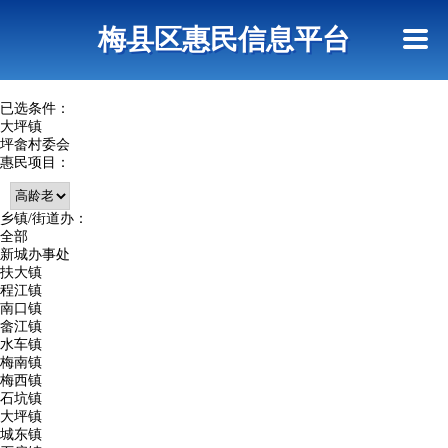
首页
惠民政策
网上信访
短信查询
梅县区惠民信息平台
查询指引
已选条件：
大坪镇
坪畲村委会
惠民项目：
乡镇/街道办：
全部
新城办事处
扶大镇
程江镇
南口镇
畲江镇
水车镇
梅南镇
梅西镇
石坑镇
大坪镇
城东镇