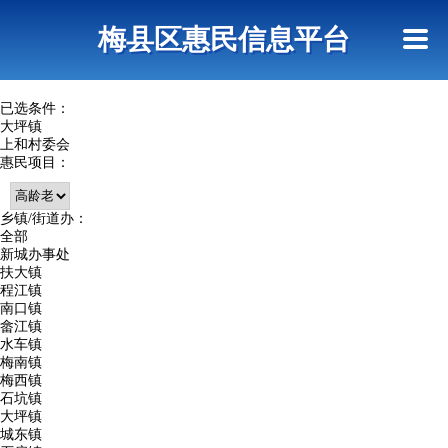
首页
惠民政策
网上信访
短信查询
梅县区惠民信息平台
查询指引
已选条件：
大坪镇
上和村委会
惠民项目：
乡镇/街道办：
全部
新城办事处
扶大镇
程江镇
南口镇
畲江镇
水车镇
梅南镇
梅西镇
石坑镇
大坪镇
城东镇