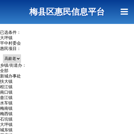
首页
惠民政策
网上信访
短信查询
梅县区惠民信息平台
查询指引
已选条件：
大坪镇
平中村委会
惠民项目：
乡镇/街道办：
全部
新城办事处
扶大镇
程江镇
南口镇
畲江镇
水车镇
梅南镇
梅西镇
石坑镇
大坪镇
城东镇