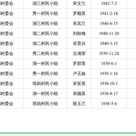
湖村委会
湖三村民小组
宋文兰
1942-7-2
力残疾人缴纳城乡居民基本养老保险费
|
广东省贫困归侨扶贫救助专项
|
城乡居民医保零星报销
|
困难群众医疗救助
湖村委会
秀一村民小组
罗顺英
1941-2-18
2021年4月之前社保局公开的数据）
|
城乡居民医保零星报销（2021
湖村委会
湖三村民小组
宋其兰
1940-6-15
偿专项资金
湖村委会
湖二村民小组
刘秋梅
1940-11-20
湖村委会
湖二村民小组
宋育兴
1940-3-15
湖村委会
秀二村民小组
古满荣
1939-11-24
湖村委会
湖一村民小组
罗群英
1939-6-1
湖村委会
秀一村民小组
卢玉妹
1939-1-16
湖村委会
塔岗村民小组
宋富英
1938-10-1
湖村委会
湖一村民小组
宋娥英
1938-8-17
湖村委会
塔岗村民小组
陈玉兰
1938-5-6