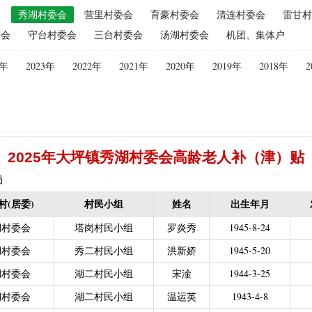
会
秀湖村委会
营里村委会
育豪村委会
清连村委会
雷甘村
（2015年更改为“耕地地力保护补贴”）
|
优质后备母奶牛饲养补贴
|
委会
守台村委会
三台村委会
汤湖村委会
机团、集体户
|
建档立卡贫困户
|
政策性家禽、生猪养殖保险保费补贴
|
农机购
迁（已结束）
|
生猪规模化养殖场无害化处理补助
4年
2023年
2022年
2021年
2020年
2019年
2018年
2
义新农村示范村建设项目计划表
|
农村部分计划生育家庭奖励
困难补助资金
|
城镇独生子女父母计划生育奖励（2013年至2020年按季
员特别扶助
|
村卫生站医生补贴资金
|
计划生育家庭特别扶助
013年至2020年按季度公开）
|
农村计划生育节育奖励（农村纯生二
2025年大坪镇秀湖村委会高龄老人补（津）贴
生育奖励
|
农村计划生育节育奖励（农村纯生二女结扎户奖励（2013年至
困难学生生活费补助
|
普通高中国家助学金
|
中等职业学校国家助学
局
建档立卡免学杂费补助
|
建档立卡学生免学费补助（2019至2021年，已
村(居委)
村民小组
姓名
出生年月
补助（合并到“普通高中建档立卡和非建档立卡免学杂费补助”）
|
中等
湖村委会
塔岗村民小组
罗炎秀
1945-8-24
立卡学生生活费（2016年至2021年，已结束）
|
大中型水库移民后期扶
湖村委会
秀二村民小组
洪新娇
1945-5-20
农村危房改造
|
基本农田保护经济补偿
|
残疾人自主创业就业
湖村委会
湖二村民小组
宋淦
1944-3-25
13年至2016年，已移至民政局）
|
重度残疾人医疗保险
湖村委会
湖二村民小组
温运英
1943-4-8
等教育阶段残疾学生补贴）
|
低保残疾人生活津贴（2013年至2016年