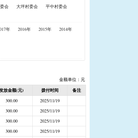
委会
大坪村委会
平中村委会
政策性能繁母猪保险费补贴
置补贴
|
耕地地力保护补贴
017年
2016年
2015年
2014年
度公开）
女结扎户奖励）
2020年按季度公开））
金
金额单位：元
结束）
发放金额(元)
拨付时间
备注
职业学校学生免学费补助
300.00
2025/11/19
持资金
300.00
2025/11/19
300.00
2025/11/19
300.00
2025/11/19
，已移至民政局）