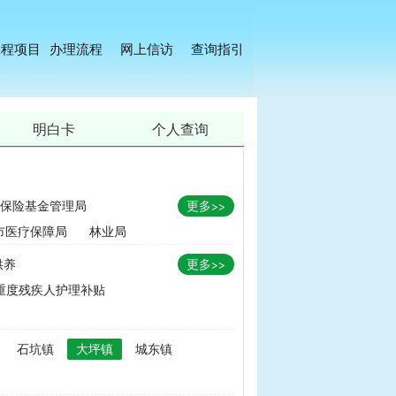
工程项目
办理流程
网上信访
查询指引
明白卡
个人查询
保险基金管理局
更多>>
市医疗保障局
林业局
供养
更多>>
重度残疾人护理补贴
金
|
畜牧品种改良经费
石坑镇
大坪镇
城东镇
无害化处理补助