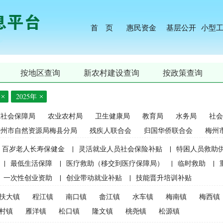
首 页
惠民资金
基层公开
小型
按地区查询
新农村建设查询
按政策查询
2025年
源社会保障局
农业农村局
卫生健康局
教育局
水务局
社会
梅州市自然资源局梅县分局
残疾人联合会
归国华侨联合会
梅州
百岁老人长寿保健金
|
灵活就业人员社会保险补贴
|
特困人员救助
|
最低生活保障
|
医疗救助（移交到医疗保障局）
|
临时救助
|
一次性创业资助
|
创业带动就业补贴
|
技能晋升培训补贴
生精准资助（2021年秋季学期起不再实施）
|
中等职业学校国家助学
扶大镇
程江镇
南口镇
畲江镇
水车镇
梅南镇
梅西镇
麦良种补贴（2015年更改为“耕地地力保护补贴”）
|
屠宰环节病害猪
村镇
雁洋镇
松口镇
隆文镇
桃尧镇
松源镇
补贴
|
生猪屠宰环节病害猪损失补贴