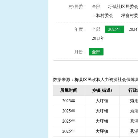
村/居委：
全部
圩镇社区居委
|
农资综合直补及种粮直补
上和村委会
坪畲村
|
禁渔渔民生产生活补助
|
“两不具备”贫困村庄搬
年度：
全部
2025年
202
|
省定贫困村创建社会主
2013年
|
接生员和赤脚医生生活
月份：
全部
|
计划生育手术并发症人
|
计划生育家庭特别扶助（2
|
城镇独生子女父母计划
|
义务教育阶段家庭经济
数据来源：梅县区民政和人力资源社会保障
|
普通高中建档立卡和非
所属时间
乡镇(街道)
行政
|
高中残疾学生免学杂费
2025年
大坪镇
秀
|
学前教育资助
|
建档
2025年
大坪镇
秀
|
城乡居民保险养老金
|
2025年
大坪镇
秀
|
重度残疾人护理补贴（20
2025年
大坪镇
秀
|
南粤扶残助学工程（高