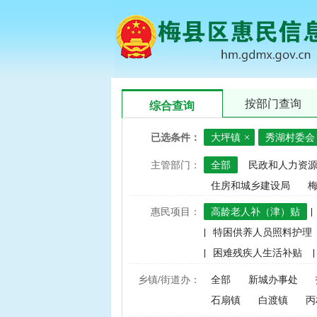
按部门查询
综合查询
已选条件：
大坪镇
秀湖村委会
主管部门：
全部
民政和人力资
住房和城乡建设局
惠民项目：
高龄老人补（津）贴
|
|
特困供养人员照料护理
|
困难残疾人生活补贴
|
|
建档立卡家庭经济困难学
乡镇/街道办：
全部
新城办事处
|
中央财政水稻、玉米、小
石扇镇
白渡镇
丙
|
渔业捕捞和养殖业油价