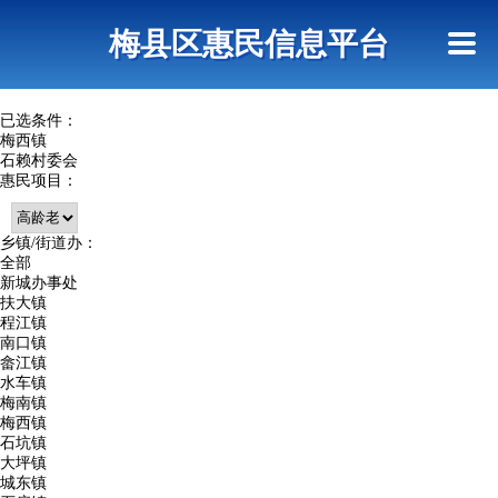
首页
惠民政策
网上信访
短信查询
梅县区惠民信息平台
查询指引
已选条件：
梅西镇
石赖村委会
惠民项目：
乡镇/街道办：
全部
新城办事处
扶大镇
程江镇
南口镇
畲江镇
水车镇
梅南镇
梅西镇
石坑镇
大坪镇
城东镇