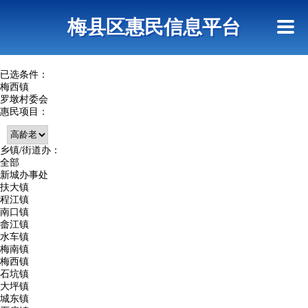
首页
惠民政策
网上信访
短信查询
梅县区惠民信息平台
查询指引
已选条件：
梅西镇
罗墩村委会
惠民项目：
乡镇/街道办：
全部
新城办事处
扶大镇
程江镇
南口镇
畲江镇
水车镇
梅南镇
梅西镇
石坑镇
大坪镇
城东镇