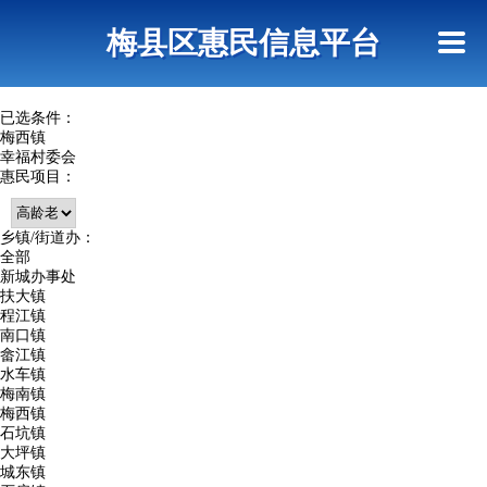
首页
惠民政策
网上信访
短信查询
梅县区惠民信息平台
查询指引
已选条件：
梅西镇
幸福村委会
惠民项目：
乡镇/街道办：
全部
新城办事处
扶大镇
程江镇
南口镇
畲江镇
水车镇
梅南镇
梅西镇
石坑镇
大坪镇
城东镇