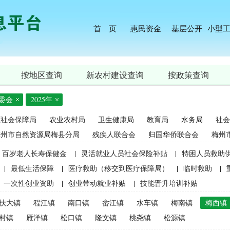
首 页
惠民资金
基层公开
小型
按地区查询
新农村建设查询
按政策查询
委会
2025年
源社会保障局
农业农村局
卫生健康局
教育局
水务局
社会
梅州市自然资源局梅县分局
残疾人联合会
归国华侨联合会
梅州
百岁老人长寿保健金
|
灵活就业人员社会保险补贴
|
特困人员救助
|
最低生活保障
|
医疗救助（移交到医疗保障局）
|
临时救助
|
一次性创业资助
|
创业带动就业补贴
|
技能晋升培训补贴
生精准资助（2021年秋季学期起不再实施）
|
中等职业学校国家助学
扶大镇
程江镇
南口镇
畲江镇
水车镇
梅南镇
梅西镇
麦良种补贴（2015年更改为“耕地地力保护补贴”）
|
屠宰环节病害猪
村镇
雁洋镇
松口镇
隆文镇
桃尧镇
松源镇
补贴
|
生猪屠宰环节病害猪损失补贴