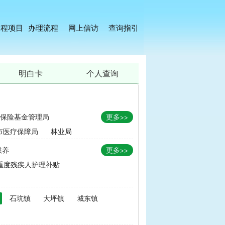
工程项目
办理流程
网上信访
查询指引
明白卡
个人查询
保险基金管理局
更多>>
市医疗保障局
林业局
供养
更多>>
重度残疾人护理补贴
金
|
畜牧品种改良经费
石坑镇
大坪镇
城东镇
无害化处理补助