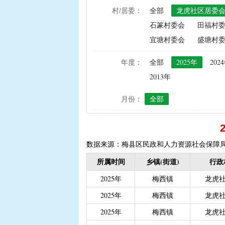
村/居委：
全部
龙虎社区居委
|
农资综合直补及种粮直补
石篆村委会
田福村
|
禁渔渔民生产生活补助
宜塘村委会
盛塘村
|
“两不具备”贫困村庄搬
|
省定贫困村创建社会主
年度：
全部
2025年
202
|
接生员和赤脚医生生活
2013年
|
计划生育手术并发症人
月份：
全部
|
计划生育家庭特别扶助（2
|
城镇独生子女父母计划
|
义务教育阶段家庭经济
|
普通高中建档立卡和非
数据来源：梅县区民政和人力资源社会保障
|
高中残疾学生免学杂费
所属时间
乡镇(街道)
行政
|
学前教育资助
|
建档
2025年
梅西镇
龙虎
|
城乡居民保险养老金
|
2025年
梅西镇
龙虎
|
重度残疾人护理补贴（20
2025年
梅西镇
龙虎
|
南粤扶残助学工程（高