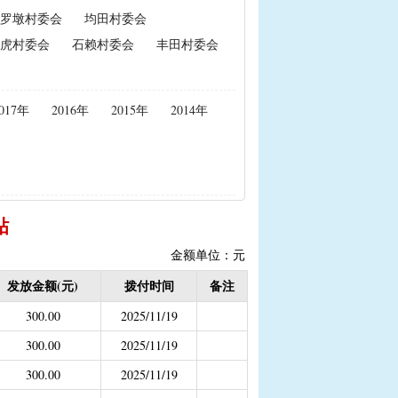
罗墩村委会
均田村委会
政策性能繁母猪保险费补贴
虎村委会
石赖村委会
丰田村委会
置补贴
|
耕地地力保护补贴
017年
2016年
2015年
2014年
度公开）
女结扎户奖励）
2020年按季度公开））
贴
金
结束）
金额单位：元
职业学校学生免学费补助
发放金额(元)
拨付时间
备注
持资金
300.00
2025/11/19
300.00
2025/11/19
300.00
2025/11/19
，已移至民政局）