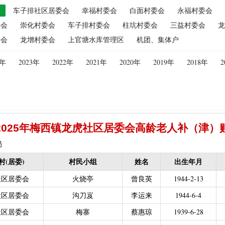
会
车子排社区居委会
幸福村委会
白面村委会
永福村委会
（2015年更改为“耕地地力保护补贴”）
|
优质后备母奶牛饲养补贴
|
委会
崇化村委会
车子排村委会
柱坑村委会
三益村委会
龙
|
建档立卡贫困户
|
政策性家禽、生猪养殖保险保费补贴
|
农机购
委会
龙增村委会
上官塘水库管理区
机团、集体户
迁（已结束）
|
生猪规模化养殖场无害化处理补助
义新农村示范村建设项目计划表
|
农村部分计划生育家庭奖励
4年
2023年
2022年
2021年
2020年
2019年
2018年
2
困难补助资金
|
城镇独生子女父母计划生育奖励（2013年至2020年按季
员特别扶助
|
村卫生站医生补贴资金
|
计划生育家庭特别扶助
013年至2020年按季度公开）
|
农村计划生育节育奖励（农村纯生二
生育奖励
|
农村计划生育节育奖励（农村纯生二女结扎户奖励（2013年至
2025年梅西镇龙虎社区居委会高龄老人补（津）
困难学生生活费补助
|
普通高中国家助学金
|
中等职业学校国家助学
建档立卡免学杂费补助
|
建档立卡学生免学费补助（2019至2021年，已
局
补助（合并到“普通高中建档立卡和非建档立卡免学杂费补助”）
|
中等
村(居委)
村民小组
姓名
出生年月
立卡学生生活费（2016年至2021年，已结束）
|
大中型水库移民后期扶
社区居委会
火烧亭
曾良英
1944-2-13
农村危房改造
|
基本农田保护经济补偿
|
残疾人自主创业就业
社区居委会
沟刀岌
李运来
1944-6-4
13年至2016年，已移至民政局）
|
重度残疾人医疗保险
社区居委会
梅寨
蔡惠琼
1939-6-28
等教育阶段残疾学生补贴）
|
低保残疾人生活津贴（2013年至2016年