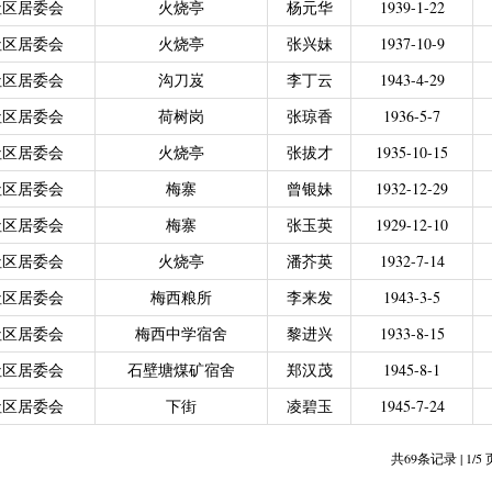
社区居委会
火烧亭
杨元华
1939-1-22
力残疾人缴纳城乡居民基本养老保险费
|
广东省贫困归侨扶贫救助专项
社区居委会
火烧亭
张兴妹
1937-10-9
|
城乡居民医保零星报销
|
困难群众医疗救助
2021年4月之前社保局公开的数据）
|
城乡居民医保零星报销（2021
社区居委会
沟刀岌
李丁云
1943-4-29
偿专项资金
社区居委会
荷树岗
张琼香
1936-5-7
社区居委会
火烧亭
张拔才
1935-10-15
社区居委会
梅寨
曾银妹
1932-12-29
社区居委会
梅寨
张玉英
1929-12-10
社区居委会
火烧亭
潘芥英
1932-7-14
社区居委会
梅西粮所
李来发
1943-3-5
社区居委会
梅西中学宿舍
黎进兴
1933-8-15
社区居委会
石壁塘煤矿宿舍
郑汉茂
1945-8-1
社区居委会
下街
凌碧玉
1945-7-24
共69条记录 | 1/5