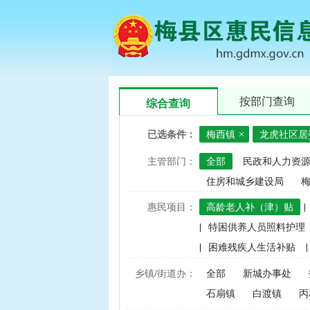
按部门查询
综合查询
已选条件：
梅西镇
龙虎社区居
主管部门：
全部
民政和人力资
住房和城乡建设局
惠民项目：
高龄老人补（津）贴
|
|
特困供养人员照料护理
|
困难残疾人生活补贴
|
|
建档立卡家庭经济困难学
乡镇/街道办：
全部
新城办事处
|
中央财政水稻、玉米、小
石扇镇
白渡镇
丙
|
渔业捕捞和养殖业油价