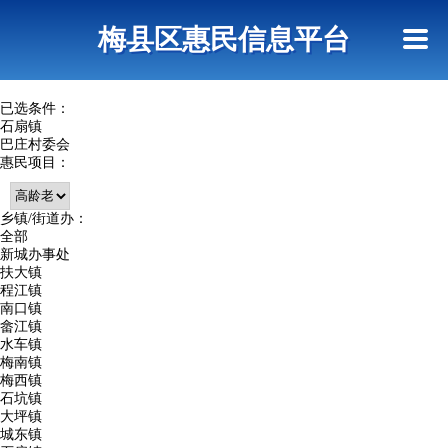
首页
惠民政策
网上信访
短信查询
梅县区惠民信息平台
查询指引
已选条件：
石扇镇
巴庄村委会
惠民项目：
乡镇/街道办：
全部
新城办事处
扶大镇
程江镇
南口镇
畲江镇
水车镇
梅南镇
梅西镇
石坑镇
大坪镇
城东镇