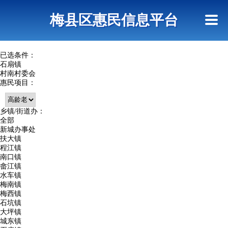
首页
惠民政策
网上信访
短信查询
梅县区惠民信息平台
查询指引
已选条件：
石扇镇
村南村委会
惠民项目：
乡镇/街道办：
全部
新城办事处
扶大镇
程江镇
南口镇
畲江镇
水车镇
梅南镇
梅西镇
石坑镇
大坪镇
城东镇