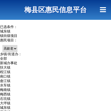
首页
惠民政策
网上信访
短信查询
梅县区惠民信息平台
查询指引
已选条件：
城东镇
镇街级项目
惠民项目：
乡镇/街道办：
全部
新城办事处
扶大镇
程江镇
南口镇
畲江镇
水车镇
梅南镇
梅西镇
石坑镇
大坪镇
城东镇