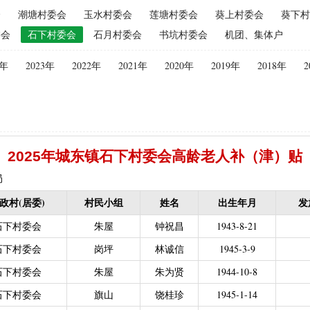
会
潮塘村委会
玉水村委会
莲塘村委会
葵上村委会
葵下村
（2015年更改为“耕地地力保护补贴”）
|
优质后备母奶牛饲养补贴
|
委会
石下村委会
石月村委会
书坑村委会
机团、集体户
|
建档立卡贫困户
|
政策性家禽、生猪养殖保险保费补贴
|
农机购
迁（已结束）
|
生猪规模化养殖场无害化处理补助
4年
2023年
2022年
2021年
2020年
2019年
2018年
2
义新农村示范村建设项目计划表
|
农村部分计划生育家庭奖励
困难补助资金
|
城镇独生子女父母计划生育奖励（2013年至2020年按季
员特别扶助
|
村卫生站医生补贴资金
|
计划生育家庭特别扶助
013年至2020年按季度公开）
|
农村计划生育节育奖励（农村纯生二
2025年城东镇石下村委会高龄老人补（津）贴
生育奖励
|
农村计划生育节育奖励（农村纯生二女结扎户奖励（2013年至
困难学生生活费补助
|
普通高中国家助学金
|
中等职业学校国家助学
局
建档立卡免学杂费补助
|
建档立卡学生免学费补助（2019至2021年，已
政村(居委)
村民小组
姓名
出生年月
发
补助（合并到“普通高中建档立卡和非建档立卡免学杂费补助”）
|
中等
石下村委会
朱屋
钟祝昌
1943-8-21
立卡学生生活费（2016年至2021年，已结束）
|
大中型水库移民后期扶
石下村委会
岗坪
林诚信
1945-3-9
农村危房改造
|
基本农田保护经济补偿
|
残疾人自主创业就业
石下村委会
朱屋
朱为贤
1944-10-8
13年至2016年，已移至民政局）
|
重度残疾人医疗保险
石下村委会
旗山
饶桂珍
1945-1-14
等教育阶段残疾学生补贴）
|
低保残疾人生活津贴（2013年至2016年