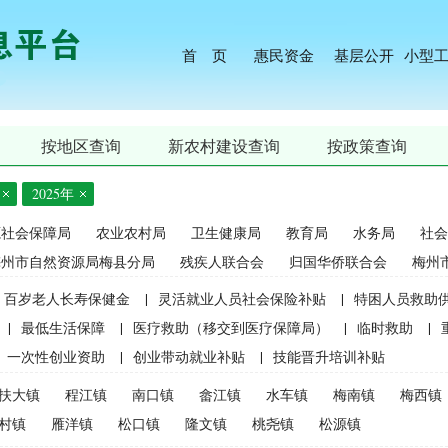
首 页
惠民资金
基层公开
小型
按地区查询
新农村建设查询
按政策查询
2025年
源社会保障局
农业农村局
卫生健康局
教育局
水务局
社会
梅州市自然资源局梅县分局
残疾人联合会
归国华侨联合会
梅州
百岁老人长寿保健金
|
灵活就业人员社会保险补贴
|
特困人员救助
|
最低生活保障
|
医疗救助（移交到医疗保障局）
|
临时救助
|
一次性创业资助
|
创业带动就业补贴
|
技能晋升培训补贴
生精准资助（2021年秋季学期起不再实施）
|
中等职业学校国家助学
扶大镇
程江镇
南口镇
畲江镇
水车镇
梅南镇
梅西镇
麦良种补贴（2015年更改为“耕地地力保护补贴”）
|
屠宰环节病害猪
村镇
雁洋镇
松口镇
隆文镇
桃尧镇
松源镇
补贴
|
生猪屠宰环节病害猪损失补贴