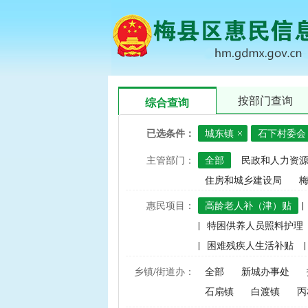
按部门查询
综合查询
已选条件：
城东镇
石下村委会
主管部门：
全部
民政和人力资
住房和城乡建设局
惠民项目：
高龄老人补（津）贴
|
|
特困供养人员照料护理
|
困难残疾人生活补贴
|
|
建档立卡家庭经济困难学
乡镇/街道办：
全部
新城办事处
|
中央财政水稻、玉米、小
石扇镇
白渡镇
丙
|
渔业捕捞和养殖业油价