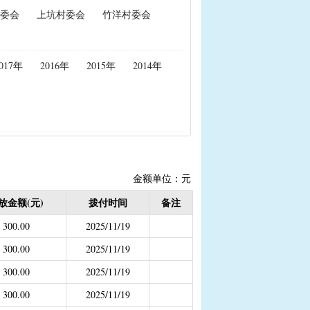
委会
上坑村委会
竹洋村委会
政策性能繁母猪保险费补贴
置补贴
|
耕地地力保护补贴
017年
2016年
2015年
2014年
度公开）
女结扎户奖励）
2020年按季度公开））
金
金额单位：元
结束）
放金额(元)
拨付时间
备注
职业学校学生免学费补助
300.00
2025/11/19
持资金
300.00
2025/11/19
300.00
2025/11/19
300.00
2025/11/19
，已移至民政局）