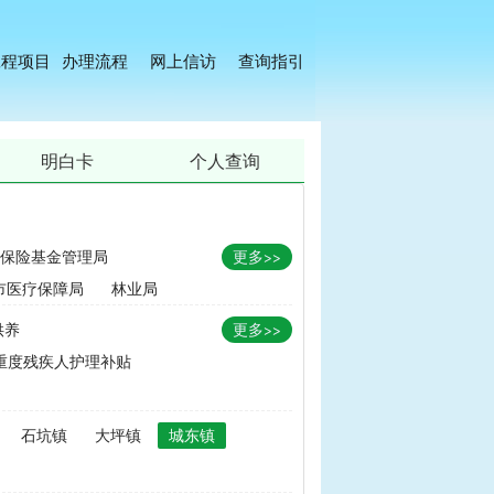
工程项目
办理流程
网上信访
查询指引
明白卡
个人查询
保险基金管理局
更多>>
市医疗保障局
林业局
供养
更多>>
重度残疾人护理补贴
金
|
畜牧品种改良经费
石坑镇
大坪镇
城东镇
无害化处理补助