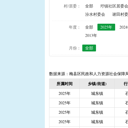
村/居委：
全部
圩镇社区居委
|
农资综合直补及种粮直补
汾水村委会
谢田村
|
禁渔渔民生产生活补助
|
“两不具备”贫困村庄搬
年度：
全部
2025年
202
|
省定贫困村创建社会主
2013年
|
接生员和赤脚医生生活
月份：
全部
|
计划生育手术并发症人
|
计划生育家庭特别扶助（2
|
城镇独生子女父母计划
|
义务教育阶段家庭经济
数据来源：梅县区民政和人力资源社会保障
|
普通高中建档立卡和非
所属时间
乡镇(街道)
行
|
高中残疾学生免学杂费
2025年
城东镇
|
学前教育资助
|
建档
2025年
城东镇
|
城乡居民保险养老金
|
2025年
城东镇
|
重度残疾人护理补贴（20
2025年
城东镇
|
南粤扶残助学工程（高