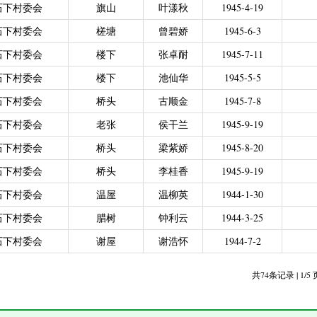
石下村委会
旗山
叶漾秋
1945-4-19
力残疾人缴纳城乡居民基本养老保险费
|
广东省贫困归侨扶贫救助专项
|
城乡居民医保零星报销
|
困难群众医疗救助
石下村委会
槎塘
曾碧娇
1945-6-3
2021年4月之前社保局公开的数据）
|
城乡居民医保零星报销（2021
石下村委会
楼下
张卓耐
1945-7-11
偿专项资金
石下村委会
楼下
池仙华
1945-5-5
石下村委会
桥头
古顺金
1945-7-8
石下村委会
老张
侯干兰
1945-9-19
石下村委会
桥头
梁紫娇
1945-8-20
石下村委会
桥头
李桂香
1945-9-19
石下村委会
温屋
温柳英
1944-1-30
石下村委会
腊树
钟利云
1944-3-25
石下村委会
谢屋
谢浩怀
1944-7-2
共74条记录 | 1/5