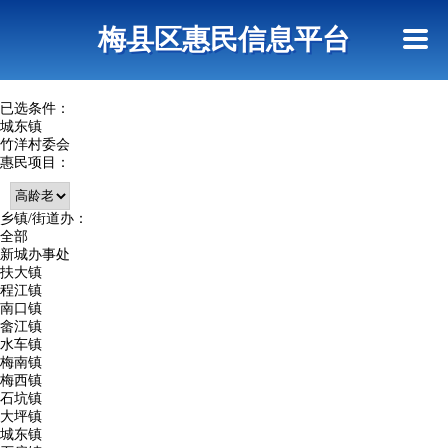
首页
惠民政策
网上信访
短信查询
梅县区惠民信息平台
查询指引
已选条件：
城东镇
竹洋村委会
惠民项目：
乡镇/街道办：
全部
新城办事处
扶大镇
程江镇
南口镇
畲江镇
水车镇
梅南镇
梅西镇
石坑镇
大坪镇
城东镇