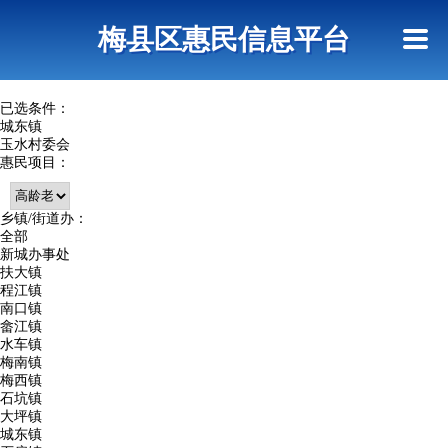
首页
惠民政策
网上信访
短信查询
梅县区惠民信息平台
查询指引
已选条件：
城东镇
玉水村委会
惠民项目：
乡镇/街道办：
全部
新城办事处
扶大镇
程江镇
南口镇
畲江镇
水车镇
梅南镇
梅西镇
石坑镇
大坪镇
城东镇