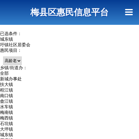
首页
惠民政策
网上信访
短信查询
梅县区惠民信息平台
查询指引
已选条件：
城东镇
圩镇社区居委会
惠民项目：
乡镇/街道办：
全部
新城办事处
扶大镇
程江镇
南口镇
畲江镇
水车镇
梅南镇
梅西镇
石坑镇
大坪镇
城东镇