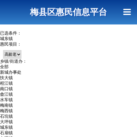
首页
惠民政策
网上信访
短信查询
梅县区惠民信息平台
查询指引
已选条件：
城东镇
惠民项目：
乡镇/街道办：
全部
新城办事处
扶大镇
程江镇
南口镇
畲江镇
水车镇
梅南镇
梅西镇
石坑镇
大坪镇
城东镇
石扇镇