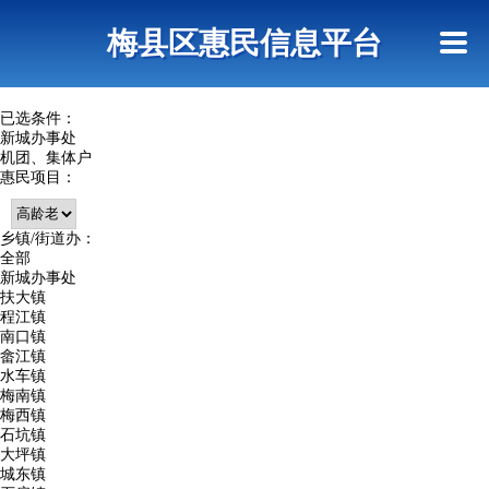
首页
惠民政策
网上信访
短信查询
梅县区惠民信息平台
查询指引
已选条件：
新城办事处
机团、集体户
惠民项目：
乡镇/街道办：
全部
新城办事处
扶大镇
程江镇
南口镇
畲江镇
水车镇
梅南镇
梅西镇
石坑镇
大坪镇
城东镇