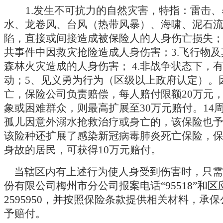
1.发生不可抗力的自然灾害，特指：雷击
水、龙卷风、台风（热带风暴）、海啸、泥石
陷，直接或间接造成被保险人的人身伤亡损失； 
共事件中因救灾抢险造成人身伤害；3.飞行物
森林火灾造成的人身伤害； 4.非战争状态下，
动；5、见义勇为行为（区级以上政府认定）。
亡，保险公司负责赔偿，每人赔付限额20万元
象或困难群众，则最高扩展至30万元赔付。14
孤儿因意外溺水抢救治疗或身亡的，该保险也
该险种还扩展了感染新冠病毒肺炎死亡保险，
身故的居民，可获得10万元赔付。
当辖区内有上述行为使人身受到伤害时，只需
份有限公司梅州市分公司
报案电话
“95518”
和区
2595950，并
按照保险条款提供相关材料，承保
予赔付。