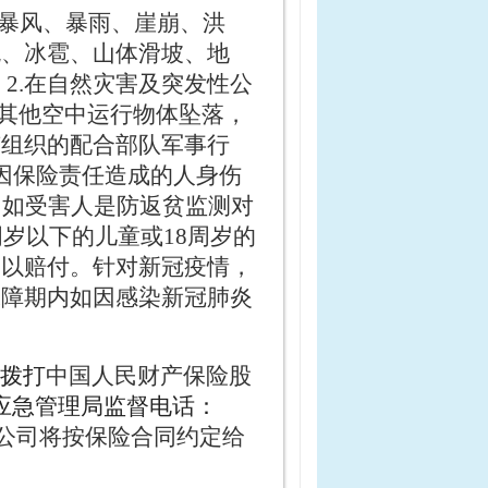
、暴风、暴雨、崖崩、洪
流、冰雹、山体滑坡、地
2.在自然灾害及突发性公
及其他空中运行物体坠落，
有组织的配合部队军事行
因保险责任造成的人身伤
，如受害人是防返贫监测对
周岁以下的儿童或18周岁的
予以赔付。针对新冠疫情，
保障期内如因感染新冠肺炎
拨打
中
国人民财产保险股
应急管理局监督电话：
公司将按保险合同约定给