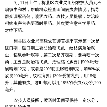
9月11日上午，梅县区农业局组织农技人员到石
扇镇中和村，帮助群众检查田间病虫害情况，指导
群众调配药剂，喷洒农药。农技人员提醒，防治晚
稻病虫害首先要适时用药。
其次要注意科学用药、
对症下药。
梅县区农业局高级农艺师黄德平表示第一次是
破口期，破口期主要防治稻飞虱、纹枯病兼治螟
虫、稻纵卷叶螟等，第二次是齐穗期，要再喷一次
药，主要是防治稻飞虱。治理稻飞虱要用50%吡蚜
酮粉剂12克，或者是20%啶虫脒粉剂8克，加80%敌
敌畏200毫升，纹枯病要用30%爱苗乳剂，用15毫
升，其他螟虫、卷叶螟可以用18%的杀虫双水剂200
毫升。
农技人员提醒，喷药时田间要保持一定水分，