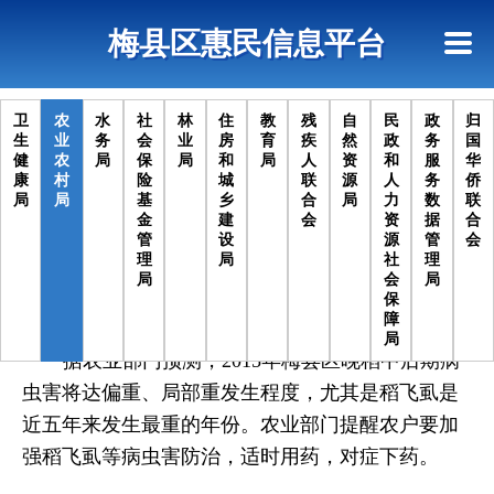
首页
惠民政策
网上信访
短信查询
梅县区惠民信息平台
查询指引
卫
农
水
社
林
住
教
残
自
民
政
归
生
业
务
会
业
房
育
疾
然
政
务
国
健
农
局
保
局
和
局
人
资
和
服
华
康
村
险
城
联
源
人
务
侨
梅县区晚稻中后期稻飞虱等病虫害
局
局
基
乡
合
局
力
数
联
金
建
会
资
据
合
管
设
源
管
会
严重
理
局
社
理
局
会
局
保
时间：2015/09/14
来源：梅县区农业局
障
局
据农业部门预测，2015年梅县区晚稻中后期病
虫害将达偏重、局部重发生程度，尤其是稻飞虱是
近五年来发生最重的年份。农业部门提醒农户要加
强稻飞虱等病虫害防治，适时用药，对症下药。