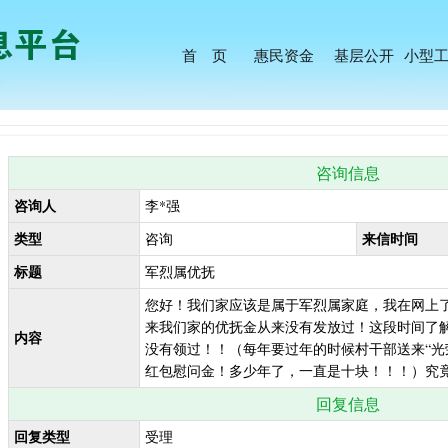
首 页
惠民资金
基层公开
小型
咨询信息
咨询人
李*强
类型
来信时间
咨询
标题
军烈属优抚
您好！我们家应该是属于军烈属家庭，我在网上
来我们家的优抚金从来没有发放过！这段时间了
内容
没有领过！！（每年要过年的时候村干部送来“光
红包慰问金！多少年了，一直是十块！！！）究
回复信息
回复类型
受理