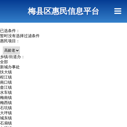
首页
惠民政策
网上信访
短信查询
梅县区惠民信息平台
查询指引
已选条件：
暂时没有选择过滤条件
惠民项目：
乡镇/街道办：
全部
新城办事处
扶大镇
程江镇
南口镇
畲江镇
水车镇
梅南镇
梅西镇
石坑镇
大坪镇
城东镇
石扇镇