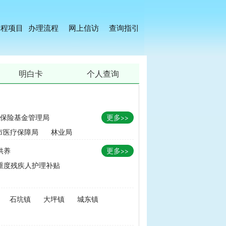
工程项目
办理流程
网上信访
查询指引
明白卡
个人查询
保险基金管理局
更多>>
市医疗保障局
林业局
供养
更多>>
重度残疾人护理补贴
金
|
畜牧品种改良经费
石坑镇
大坪镇
城东镇
无害化处理补助