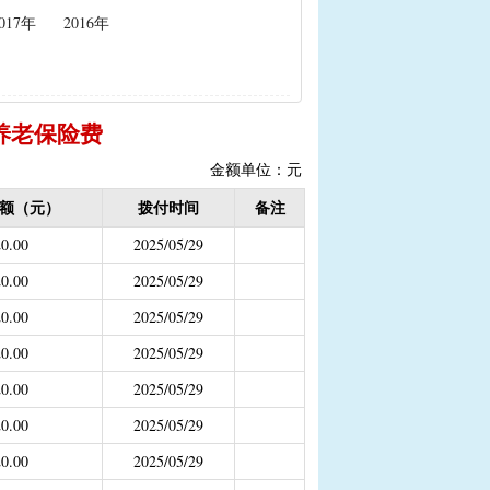
017年
2016年
政策性能繁母猪保险费补贴
置补贴
|
耕地地力保护补贴
养老保险费
度公开）
金额单位：元
额（元）
拨付时间
备注
女结扎户奖励）
0.00
2025/05/29
2020年按季度公开））
金
0.00
2025/05/29
结束）
0.00
2025/05/29
职业学校学生免学费补助
0.00
2025/05/29
持资金
0.00
2025/05/29
0.00
2025/05/29
0.00
2025/05/29
，已移至民政局）