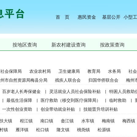
首 页
惠民资金
基层公开
小型
按地区查询
新农村建设查询
按政策查询
源社会保障局
农业农村局
卫生健康局
教育局
水务局
社会
梅州市自然资源局梅县分局
残疾人联合会
归国华侨联合会
梅州
百岁老人长寿保健金
|
灵活就业人员社会保险补贴
|
特困人员救助
|
最低生活保障
|
医疗救助（移交到医疗保障局）
|
临时救助
|
一次性创业资助
|
创业带动就业补贴
|
技能晋升培训补贴
生精准资助（2021年秋季学期起不再实施）
|
中等职业学校国家助学
扶大镇
程江镇
南口镇
畲江镇
水车镇
梅南镇
梅西镇
麦良种补贴（2015年更改为“耕地地力保护补贴”）
|
屠宰环节病害猪
村镇
雁洋镇
松口镇
隆文镇
桃尧镇
松源镇
补贴
|
生猪屠宰环节病害猪损失补贴