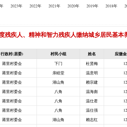
4年
2023年
2022年
2021年
2020年
2019年
2018年
2
（2015年更改为“耕地地力保护补贴”）
|
优质后备母奶牛饲养补贴
|
|
建档立卡贫困户
|
政策性家禽、生猪养殖保险保费补贴
|
农机购
迁（已结束）
|
生猪规模化养殖场无害化处理补助
义新农村示范村建设项目计划表
|
农村部分计划生育家庭奖励
年重度残疾人、精神和智力残疾人缴纳城乡居民基本
困难补助资金
|
城镇独生子女父母计划生育奖励（2013年至2020年按季
员特别扶助
|
村卫生站医生补贴资金
|
计划生育家庭特别扶助
行政村(居委)
村民小组
姓名
应缴金
013年至2020年按季度公开）
|
农村计划生育节育奖励（农村纯生二
莆里村委会
下门
杜贤梅
12
生育奖励
|
农村计划生育节育奖励（农村纯生二女结扎户奖励（2013年至
困难学生生活费补助
莆里村委会
|
普通高中国家助学金
亲睦堂
|
中等职业学校国家助学
温意明
12
建档立卡免学杂费补助
|
建档立卡学生免学费补助（2019至2021年，已
莆里村委会
湖山角
赖宗建
12
补助（合并到“普通高中建档立卡和非建档立卡免学杂费补助”）
|
中等
莆里村委会
八角
温海彪
12
立卡学生生活费（2016年至2021年，已结束）
|
大中型水库移民后期扶
莆里村委会
八角
温仕君
12
农村危房改造
|
基本农田保护经济补偿
|
残疾人自主创业就业
莆里村委会
八角
温仕强
12
13年至2016年，已移至民政局）
|
重度残疾人医疗保险
莆里村委会
湖山角
赖志红
12
等教育阶段残疾学生补贴）
|
低保残疾人生活津贴（2013年至2016年