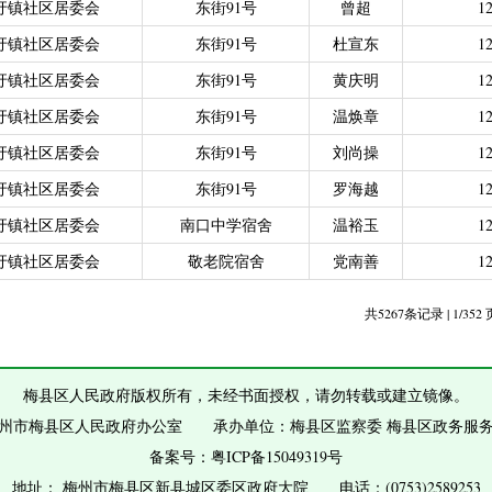
圩镇社区居委会
东街91号
曾超
12
力残疾人缴纳城乡居民基本养老保险费
|
广东省贫困归侨扶贫救助专项
圩镇社区居委会
东街91号
杜宣东
12
|
城乡居民医保零星报销
|
困难群众医疗救助
2021年4月之前社保局公开的数据）
|
城乡居民医保零星报销（2021
圩镇社区居委会
东街91号
黄庆明
12
偿专项资金
圩镇社区居委会
东街91号
温焕章
12
圩镇社区居委会
东街91号
刘尚操
12
圩镇社区居委会
东街91号
罗海越
12
圩镇社区居委会
南口中学宿舍
温裕玉
12
圩镇社区居委会
敬老院宿舍
党南善
12
共5267条记录 | 1/352
梅县区人民政府版权所有，未经书面授权，请勿转载或建立镜像。
州市梅县区人民政府办公室 承办单位：梅县区监察委 梅县区政务服
备案号：
粤ICP备15049319号
地址： 梅州市梅县区新县城区委区政府大院 电话：(0753)2589253