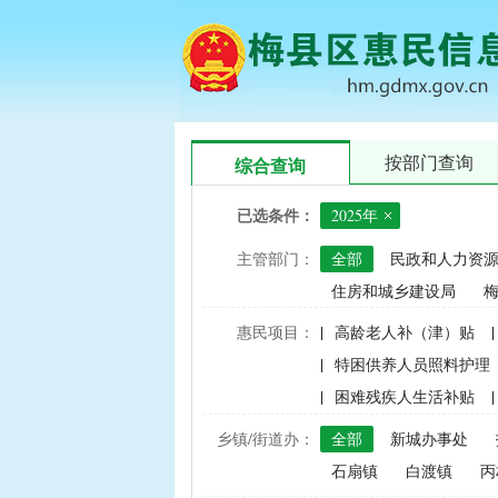
按部门查询
综合查询
已选条件：
2025年
主管部门：
全部
民政和人力资
住房和城乡建设局
惠民项目：
|
高龄老人补（津）贴
|
|
特困供养人员照料护理
|
困难残疾人生活补贴
|
|
建档立卡家庭经济困难学
乡镇/街道办：
全部
新城办事处
|
中央财政水稻、玉米、小
石扇镇
白渡镇
丙
|
渔业捕捞和养殖业油价