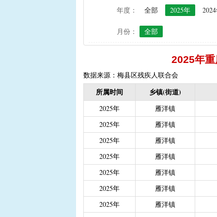
年度：
全部
2025年
202
|
农资综合直补及种粮直补
|
禁渔渔民生产生活补助
月份：
全部
|
“两不具备”贫困村庄搬
|
省定贫困村创建社会主
2025
|
接生员和赤脚医生生活
数据来源：梅县区残疾人联合会
|
计划生育手术并发症人
所属时间
乡镇(街道)
|
计划生育家庭特别扶助（2
2025年
雁洋镇
|
城镇独生子女父母计划
2025年
|
义务教育阶段家庭经济
雁洋镇
|
普通高中建档立卡和非
2025年
雁洋镇
|
高中残疾学生免学杂费
2025年
雁洋镇
|
学前教育资助
|
建档
2025年
雁洋镇
|
城乡居民保险养老金
|
2025年
雁洋镇
|
重度残疾人护理补贴（20
2025年
雁洋镇
|
南粤扶残助学工程（高