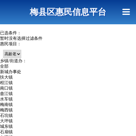
首页
惠民政策
网上信访
短信查询
梅县区惠民信息平台
查询指引
已选条件：
暂时没有选择过滤条件
惠民项目：
乡镇/街道办：
全部
新城办事处
扶大镇
程江镇
南口镇
畲江镇
水车镇
梅南镇
梅西镇
石坑镇
大坪镇
城东镇
石扇镇